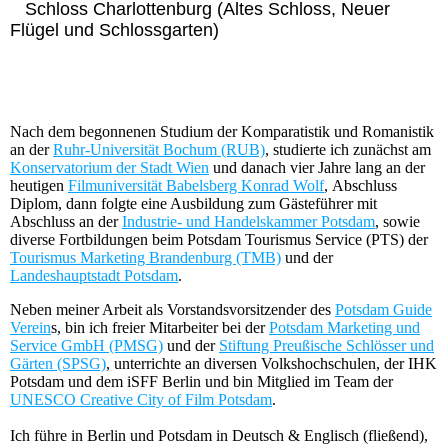
Schloss Charlottenburg (Altes Schloss, Neuer
Flügel und Schlossgarten)
Nach dem begonnenen Studium der Komparatistik und Romanistik
an der
Ruhr-Universität Bochum (RUB)
, studierte ich zunächst am
Konservatorium der Stadt Wien
und danach vier Jahre lang an der
heutigen
Filmuniversität Babelsberg Konrad Wolf
, Abschluss
Diplom, dann folgte eine Ausbildung zum Gästeführer mit
Abschluss an der
Industrie- und Handelskammer Potsdam
, sowie
diverse Fortbildungen beim Potsdam Tourismus Service (PTS) der
Tourismus Marketing Brandenburg (TMB)
und der
Landeshauptstadt Potsdam
.
Neben meiner Arbeit als Vorstandsvorsitzender des
Potsdam Guide
Verein
s, bin ich freier Mitarbeiter bei der
Potsdam Marketing und
Service GmbH (PMSG)
und der
Stiftung Preußische Schlösser und
Gärten (SPSG)
, unterrichte an diversen Volkshochschulen, der IHK
Potsdam und dem iSFF Berlin und bin Mitglied im Team der
UNESCO Creative City of Film Potsdam
.
Ich führe in Berlin und Potsdam in Deutsch & Englisch (fließend),