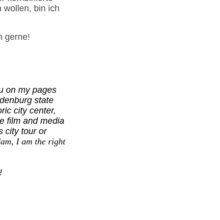
wollen, bin ich
h gerne!
you on my pages
ndenburg state
ic city center,
he film and media
 city tour or
am, I am the right
!