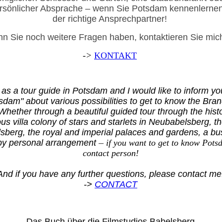
rsönlicher Absprache – wenn Sie Potsdam kennenlernen 
der richtige Ansprechpartner!
n Sie noch weitere Fragen haben, kontaktieren Sie mic
->
KONTAKT
as a tour guide in Potsdam and I would like to inform 
tsdam" about various possibilities to get to know the Bra
 Whether through a beautiful guided tour through the histor
ous villa colony of stars and starlets in Neubabelsberg, t
lsberg, the royal and imperial palaces and gardens, a bus
by personal arrangement
–
if you want to get to know Potsd
contact person!
And if you have any further questions, please contact me
->
CONTACT
Das Buch über die Filmstudios Babelsberg