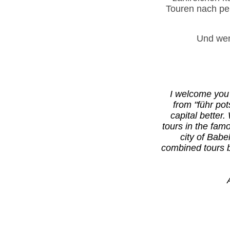
Touren nach pe
Und wen
I welcome you 
from "führ po
capital better.
tours in the fam
city of Babe
combined tours 