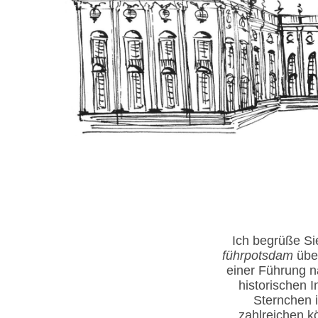
Ich begrüße Si
führpotsdam
übe
einer Führung n
historischen 
Sternchen 
zahlreichen k